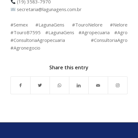
(19) 3583-7970
secretaria@lagunagens.com.br
⠀
#Semex #LagunaGens #TouroNelore #Nelore
#TouroB7595 #LagunaGens #Agropecuaria #Agro
#ConsultoriaAgropecuaria #ConsultoriaAgro
#Agronegocio
Share this entry