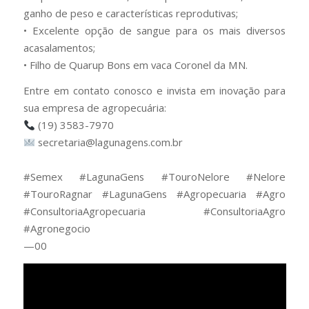
ganho de peso e características reprodutivas;
• Excelente opção de sangue para os mais diversos
acasalamentos;
• Filho de Quarup Bons em vaca Coronel da MN.
Entre em contato conosco e invista em inovação para
sua empresa de agropecuária:
(19) 3583-7970
secretaria@lagunagens.com.br
⠀
#Semex #LagunaGens #TouroNelore #Nelore
#TouroRagnar #LagunaGens #Agropecuaria #Agro
#ConsultoriaAgropecuaria #ConsultoriaAgro
#Agronegocio
—00