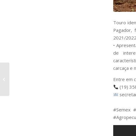
Touro iden
Pagador, 
2021/2022
• Apresent
de inter
característ
carcaça e 
Touros da Raça Nelore
indicados para
Entre em c
Novilhas com
(19) 35
facilidade de Parto:
secreta
B7595...
⠀
#Semex #L
#Agropecu