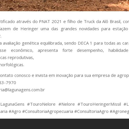
tificado através do PNAT 2021 e filho de Truck da Alô Brasil, c
fazem de Heringer uma das grandes novidades para estaçã
.
a avaliação genética equilibrada, sendo DECA 1 para todas as cara
esse econômico, apresenta forte desempenho, habilidade
icas reprodutivas,
morfológicas.
ontato conosco e invista em inovação para sua empresa de agrop
83-7970
ria@lagunagens.com.br
agunaGens #TouroNelore #Nelore #TouroHeringerMissil #
aria #Agro #ConsultoriaAgropecuaria #ConsultoriaAgro #Agrone