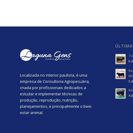
ÚLTIMA
To
6 d
Ra
Localizada no interior paulista, é uma
BR
empresa de Consultoria Agropecuária,
5 d
criada por profissionais dedicados a
RA
estudar e implementar técnicas de
4 d
produção, reprodução, nutrição,
planejamentos, e principalmente o bem
estar animal.