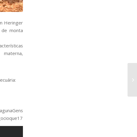
om Heringer
o de monta
cterísticas
 materna,
ecuária:
LagunaGens
gocioque17