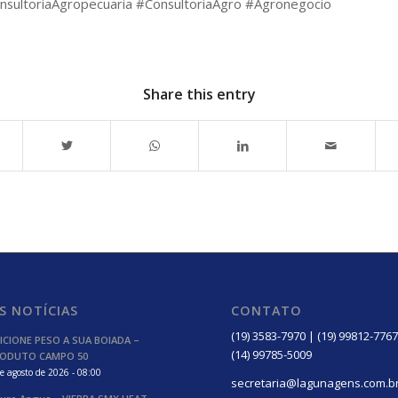
sultoriaAgropecuaria #ConsultoriaAgro #Agronegocio
Share this entry
S NOTÍCIAS
CONTATO
(19) 3583-7970 | (19) 99812-7767
ICIONE PESO A SUA BOIADA –
(14) 99785-5009
ODUTO CAMPO 50
e agosto de 2026 - 08:00
secretaria@lagunagens.com.b