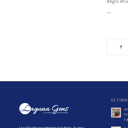
#Agro #Con
—
ÚLTIMA
AD
PR
7 d
Localizada no interior paulista, é uma