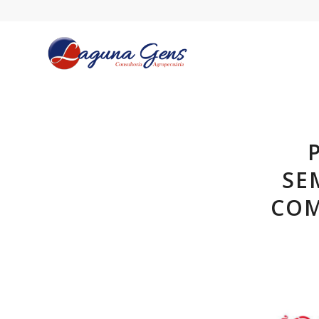
SE
COM