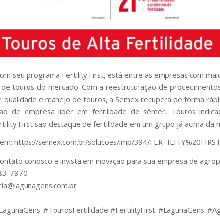
om seu programa Fertility First, está entre as empresas com maio
de touros do mercado. Com a reestruturação de procedimentos
e qualidade e manejo de touros, a Semex recupera de forma ráp
ção de empresa líder em fertilidade de sêmen. Touros indic
rtility First são destaque de fertilidade em um grupo já acima da 
 em: https://semex.com.br/solucoes/imp/394/FERTILITY%20FIRS
ontato conosco e invista em inovação para sua empresa de agrop
83-7970
ria@lagunagens.com.br
agunaGens #TourosFertilidade #FertilityFirst #LagunaGens #Ag