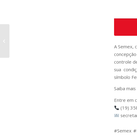
Touro Heringer Missil
vem se destacando na
A Semex, c
Bateria Semex
concepção 
controle d
sua condi
símbolo Fe
Saiba mais
Entre em c
(19) 35
secreta
⠀
#Semex #L