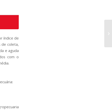
r índice de
 de coleta,
ida e aguda
ados com o
média.
T
ecuária:
ropecuaria