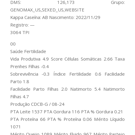
DMS: 126,173 Grupo:
GENOMAX_US,SEXED_US,WEBSITE
Kappa Caseína: AB Nascimento: 2022/11/29
Registro: —
3064 TPI
00
Saúde Fertilidade
Vida Produtiva 4.9 Score Células Somáticas 2.66 Taxa
Prenhes Filhas -0.4
Sobrevivência -0.3 Índice Fertilidade 0.6 Facilidade
Parto 1.8
Facilidade Parto Filhas 2.0 Natimorto 5.4 Natimorto
Filhas 4.7
Produção CDCB-G / 08-24
PTA Leite 1537 PTA Gordura 116 PTA % Gordura 0.21
PTA Proteína 66 PTA % Proteína 0.06 Mérito Líquido
1071
Mérito Queijo 1089 Mérito Fluido 967 Mérito Pastejo