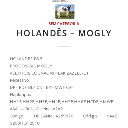
SEM CATEGORIA
HOLANDÊS – MOGLY
HOLANDES P&B
PROGENESIS MOGLY
VELTHUIS COGNAC vs PEAK ZAZZLE-ET
Recessivo:
DPF RDF BLF CNF BYF MWF CVF
Haplotipos
HH1F,HH2F,HH3F,HH4F,HH5F,HH6F,HCDF,HMWF
AAA: — Beta Caseína: A2A2
Código: HOCANM14259670 Código NAAB:
0200HO12910