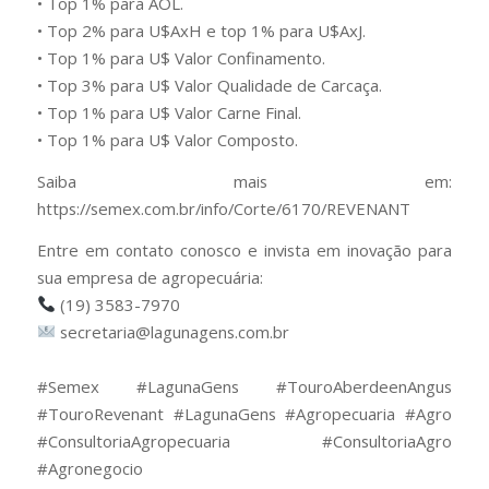
• Top 1% para AOL.
• Top 2% para U$AxH e top 1% para U$AxJ.
• Top 1% para U$ Valor Confinamento.
• Top 3% para U$ Valor Qualidade de Carcaça.
• Top 1% para U$ Valor Carne Final.
• Top 1% para U$ Valor Composto.
Saiba mais em:
https://semex.com.br/info/Corte/6170/REVENANT
Entre em contato conosco e invista em inovação para
sua empresa de agropecuária:
(19) 3583-7970
secretaria@lagunagens.com.br
⠀
#Semex #LagunaGens #TouroAberdeenAngus
#TouroRevenant #LagunaGens #Agropecuaria #Agro
#ConsultoriaAgropecuaria #ConsultoriaAgro
#Agronegocio