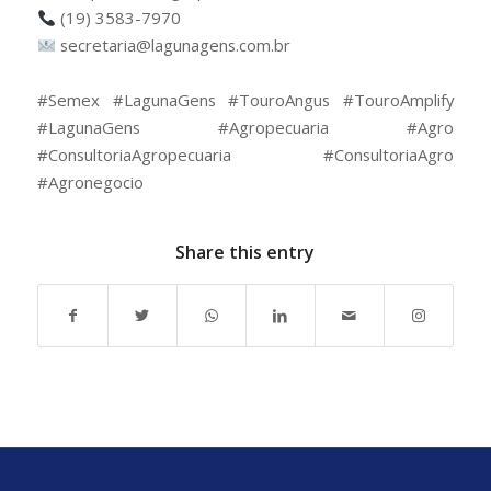
(19) 3583-7970
secretaria@lagunagens.com.br
⠀
#Semex #LagunaGens #TouroAngus #TouroAmplify
#LagunaGens #Agropecuaria #Agro
#ConsultoriaAgropecuaria #ConsultoriaAgro
#Agronegocio
Share this entry