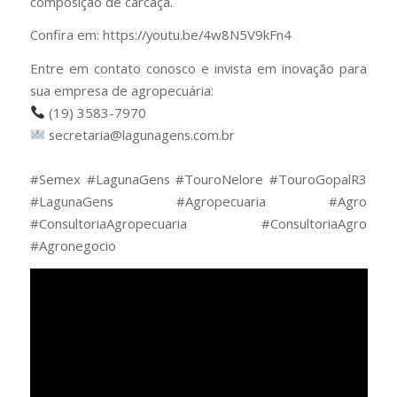
composição de carcaça.
Confira em: https://youtu.be/4w8N5V9kFn4
Entre em contato conosco e invista em inovação para
sua empresa de agropecuária:
(19) 3583-7970
secretaria@lagunagens.com.br
⠀
#Semex #LagunaGens #TouroNelore #TouroGopalR3
#LagunaGens #Agropecuaria #Agro
#ConsultoriaAgropecuaria #ConsultoriaAgro
#Agronegocio