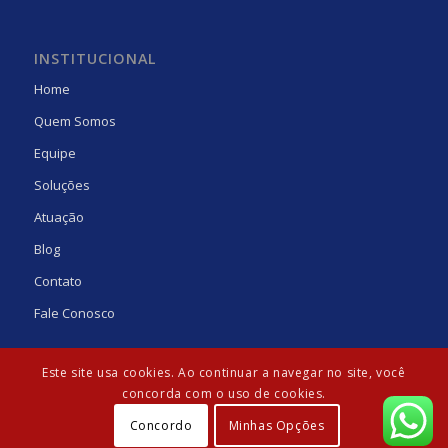
INSTITUCIONAL
Home
Quem Somos
Equipe
Soluções
Atuação
Blog
Contato
Fale Conosco
Este site usa cookies. Ao continuar a navegar no site, você
concorda com o uso de cookies.
Concordo
Minhas Opções
© Copyright - Laguna Gens | Desenvolvido por:
Agência Güte