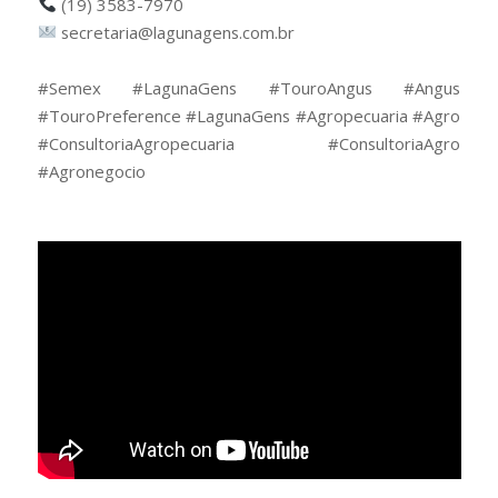
(19) 3583-7970
secretaria@lagunagens.com.br
⠀
#Semex #LagunaGens #TouroAngus #Angus
#TouroPreference #LagunaGens #Agropecuaria #Agro
#ConsultoriaAgropecuaria #ConsultoriaAgro
#Agronegocio
⠀