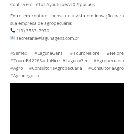
Confira em: https://youtu.be/vz02tpouu6k
Entre em contato conosco e invista em inovação para
sua empresa de agropecuária:
(19) 3583-7970
secretaria@lagunagens.com.br
⠀
#Semex #LagunaGens #TouroNelore #Nelore
#TouroB4226SantaNice #LagunaGens #Agropecuaria
#Agro #ConsultoriaAgropecuaria #ConsultoriaAgro
#Agronegocio