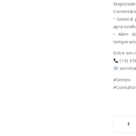
Majestade 
Comentári
• General 
apra novilh
• Além da
temperame
Entre em c
(19) 35
secreta
#Semex 
#Consultor