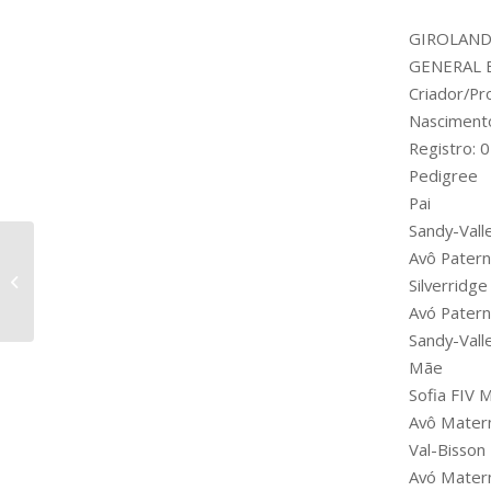
GIROLAND
GENERAL E
Criador/
Nasciment
Registro:
Pedigree
Pai
Sandy-Vall
Avô Pater
Bekchauser: Manejo e
Silverridg
bem-estar animal!
Avó Pater
Sandy-Vall
Mãe
Sofia FIV 
Avô Mater
Val-Bisso
Avó Mater