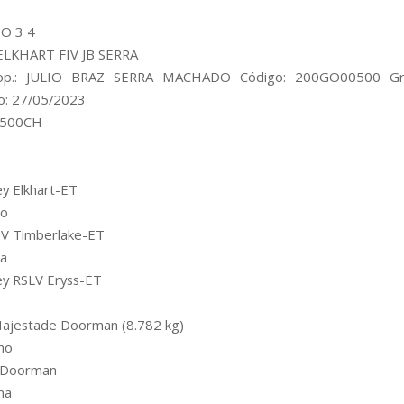
O 3 4
LKHART FIV JB SERRA
Prop.: JULIO BRAZ SERRA MACHADO Código: 200GO00500 Gru
o: 27/05/2023
 0500CH
ey Elkhart-ET
no
e V Timberlake-ET
na
ey RSLV Eryss-ET
Majestade Doorman (8.782 kg)
no
n Doorman
na