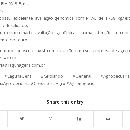
FIV RX 3 Barras
os
possui excelente avaliação genômica com PTAL de 1758 kg/leit
a e fertilidade;
 extraordinária avaliação genômica, chama atenção a con
nto do touro.
ontato conosco e invista em inovação para sua empresa de agrop
83-7970
ria@lagunagens.com.br
#LagunaGens #Girolando #General #Agropecuar
iaAgropecuaria #ConsultoriaAgro #Agronegocio
Share this entry