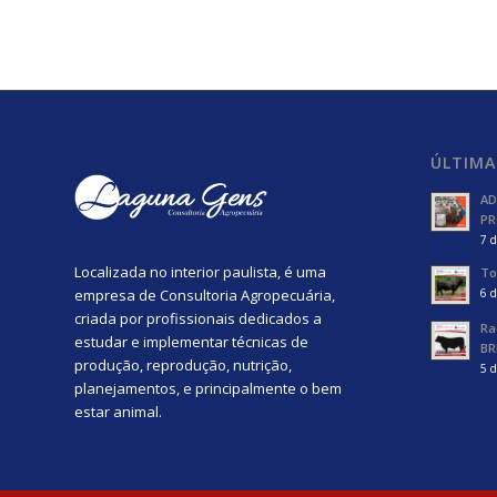
ÚLTIMA
AD
PR
7 d
Localizada no interior paulista, é uma
To
empresa de Consultoria Agropecuária,
6 d
criada por profissionais dedicados a
Ra
estudar e implementar técnicas de
BR
produção, reprodução, nutrição,
5 d
planejamentos, e principalmente o bem
estar animal.