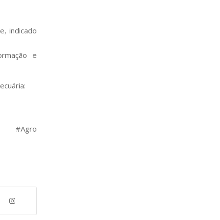
e, indicado
formação e
ecuária:
ia #Agro