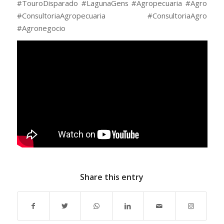
#TouroDisparado #LagunaGens #Agropecuaria #Agro
#ConsultoriaAgropecuaria #ConsultoriaAgro
#Agronegocio
Share this entry