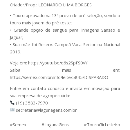
Criador/Prop.: LEONARDO LIMA BORGES
• Touro aprovado na 13ª prova de pré seleção, sendo o
touro mais jovem do pré teste;
• Grande opção de sangue para linhagens Sansão e
Jaguar;
• Sua mãe foi Reserv. Campeã Vaca Senior na Nacional
2019.
Veja em: https://youtu.be/q6s2SpFS0vY
Saiba mais em:
https://semex.com.br/info/leite/5845/DISPARADO
Entre em contato conosco e invista em inovação para
sua empresa de agropecuária:
(19) 3583-7970
secretaria@lagunagens.com.br
⠀
#Semex #LagunaGens #TouroGirLeiteiro