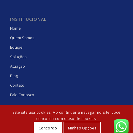
INSTITUCIONAL
Home
Quem Somos
Equipe
Soluções
Atuação
Blog
Contato
Fale Conosco
Este site usa cookies. Ao continuar a navegar no site, você
concorda com o uso de cookies.
Concordo
Minhas Opções
© Copyright - Laguna Gens | Desenvolvido por:
Agência Güte