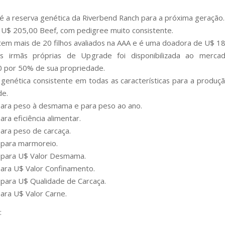
é a reserva genética da Riverbend Ranch para a próxima geração.
 U$ 205,00 Beef, com pedigree muito consistente.
tem mais de 20 filhos avaliados na AAA e é uma doadora de U$ 1
 irmãs próprias de Upgrade foi disponibilizada ao merc
 por 50% de sua propriedade.
o genética consistente em todas as características para a produç
de.
ara peso à desmama e para peso ao ano.
ra eficiência alimentar.
ara peso de carcaça.
 para marmoreio.
 para U$ Valor Desmama.
ara U$ Valor Confinamento.
para U$ Qualidade de Carcaça.
ara U$ Valor Carne.
: