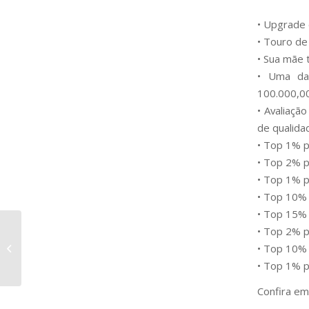
• Upgrade 
• Touro de
• Sua mãe 
• Uma das
100.000,00
• Avaliaçã
de qualida
• Top 1% p
• Top 2% pa
• Top 1% p
• Top 10%
• Top 15%
• Top 2% p
Girolando 5/8 –
• Top 10% 
Hamess
• Top 1% p
Confira em