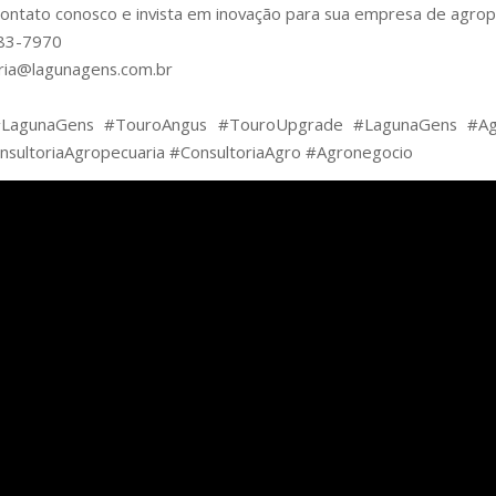
ontato conosco e invista em inovação para sua empresa de agrop
83-7970
ria@lagunagens.com.br
LagunaGens #TouroAngus #TouroUpgrade #LagunaGens #Agr
sultoriaAgropecuaria #ConsultoriaAgro #Agronegocio