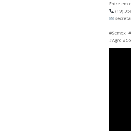
Entre em c
(19) 35
secreta
⠀
#Semex #
#Agro #Con