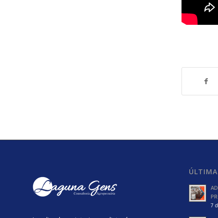
ÚLTIMA
AD
PR
7 d