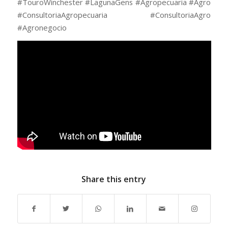
#TouroWinchester #LagunaGens #Agropecuaria #Agro
#ConsultoriaAgropecuaria #ConsultoriaAgro
#Agronegocio
Share this entry