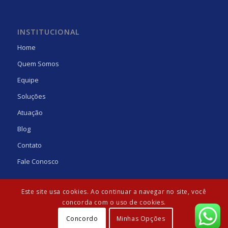
INSTITUCIONAL
Home
Quem Somos
Equipe
Soluções
Atuação
Blog
Contato
Fale Conosco
Este site usa cookies. Ao continuar a navegar no site, você
concorda com o uso de cookies.
Concordo
Minhas Opções
© Copyright - Laguna Gens | Desenvolvido por:
Agência Güte