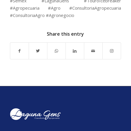
#Semex #LagunaGens #TouroIcebreaker
#Agropecuaria #Agro #ConsultoriaAgropecuaria
#ConsultoriaAgro #Agronegocio
Share this entry