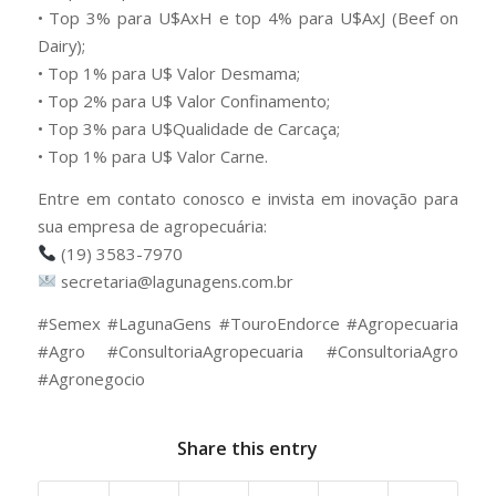
• Top 3% para U$AxH e top 4% para U$AxJ (Beef on
Dairy);
• Top 1% para U$ Valor Desmama;
• Top 2% para U$ Valor Confinamento;
• Top 3% para U$Qualidade de Carcaça;
• Top 1% para U$ Valor Carne.
Entre em contato conosco e invista em inovação para
sua empresa de agropecuária:
(19) 3583-7970
secretaria@lagunagens.com.br
#Semex #LagunaGens #TouroEndorce #Agropecuaria
#Agro #ConsultoriaAgropecuaria #ConsultoriaAgro
#Agronegocio
Share this entry