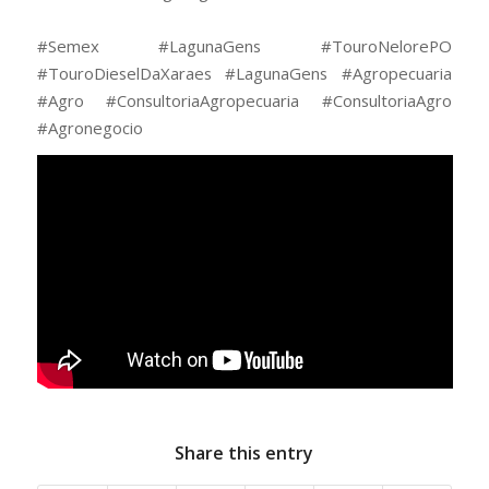
⠀
#Semex #LagunaGens #TouroNelorePO
#TouroDieselDaXaraes #LagunaGens #Agropecuaria
#Agro #ConsultoriaAgropecuaria #ConsultoriaAgro
#Agronegocio
Share this entry