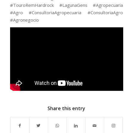
#TouroRemHardrock #LagunaGens #Agropecuaria
#Agro #ConsultoriaAgropecuaria #ConsultoriaAgro
#Agronegocio
Share this entry