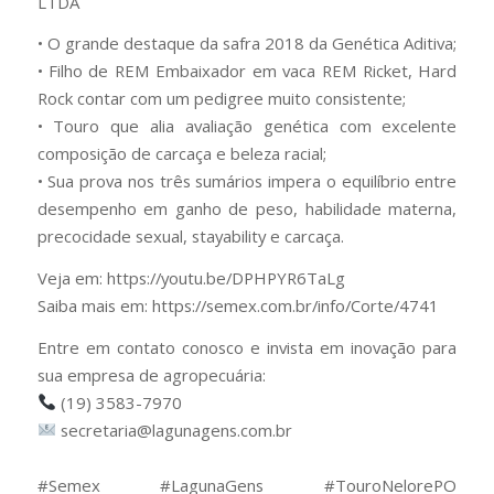
LTDA
• O grande destaque da safra 2018 da Genética Aditiva;
• Filho de REM Embaixador em vaca REM Ricket, Hard
Rock contar com um pedigree muito consistente;
• Touro que alia avaliação genética com excelente
composição de carcaça e beleza racial;
• Sua prova nos três sumários impera o equilíbrio entre
desempenho em ganho de peso, habilidade materna,
precocidade sexual, stayability e carcaça.
Veja em: https://youtu.be/DPHPYR6TaLg
Saiba mais em: https://semex.com.br/info/Corte/4741
Entre em contato conosco e invista em inovação para
sua empresa de agropecuária:
(19) 3583-7970
secretaria@lagunagens.com.br
⠀
#Semex #LagunaGens #TouroNelorePO