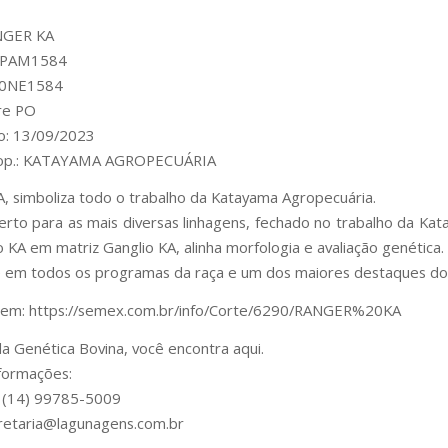
NGER KA
 KPAM1584
00NE1584
re PO
o: 13/09/2023
rop.: KATAYAMA AGROPECUÁRIA
A, simboliza todo o trabalho da Katayama Agropecuária.
erto para as mais diversas linhagens, fechado no trabalho da Kata
 KA em matriz Ganglio KA, alinha morfologia e avaliação genética.
 em todos os programas da raça e um dos maiores destaques d
s em: https://semex.com.br/info/Corte/6290/RANGER%20KA
a Genética Bovina, você encontra aqui.
formações:
 (14) 99785-5009
cretaria@lagunagens.com.br