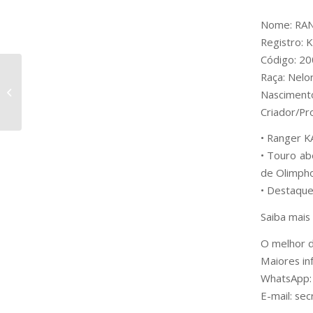
Nome: RA
Registro:
Código: 2
Raça: Nelo
RAÇÃO TIP ÁGUAS
Nasciment
FATOR P
Criador/P
• Ranger K
• Touro ab
de Olimpho
• Destaque
Saiba mai
O melhor d
Maiores in
WhatsApp:
E-mail: se