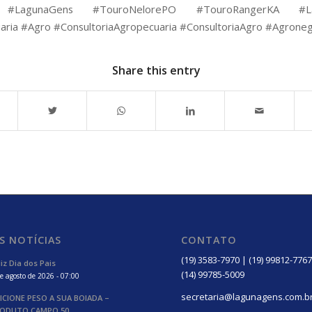
#LagunaGens #TouroNelorePO #TouroRangerKA #La
aria #Agro #ConsultoriaAgropecuaria #ConsultoriaAgro #Agrone
Share this entry
S NOTÍCIAS
CONTATO
(19) 3583-7970 | (19) 99812-7767
liz Dia dos Pais
(14) 99785-5009
e agosto de 2026 - 07:00
secretaria@lagunagens.com.b
ICIONE PESO A SUA BOIADA –
ODUTO CAMPO 50