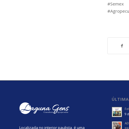
#Semex 
#Agropecu
ÚLTIMA
Fe
9 d
AD
Localizada no interior paulista, é uma
PR