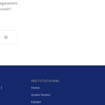
gunaGens
gocio07
INSTITUCIONAL
 |
Home
Quem Somos
r
Equipe