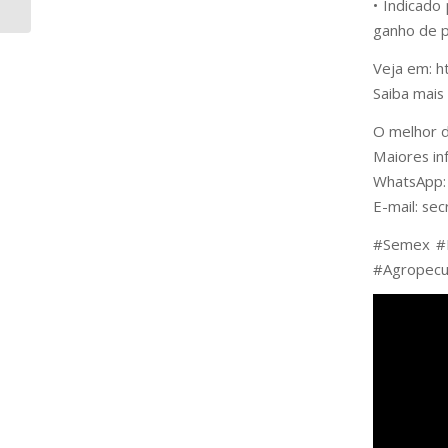
• Indicado
ganho de p
Veja em: h
Saiba mais
O melhor d
Maiores in
WhatsApp:
E-mail: se
#Semex #
#Agropecua