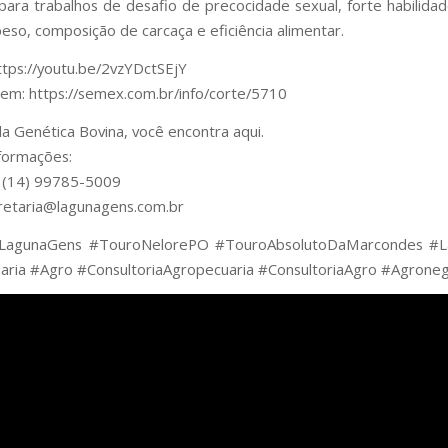
 para trabalhos de desafio de precocidade sexual, forte habilida
eso, composição de carcaça e eficiência alimentar.
ttps://youtu.be/2vzYDctSEjY
 em: https://semex.com.br/info/corte/5710
a Genética Bovina, você encontra aqui.
formações:
 (14) 99785-5009
cretaria@lagunagens.com.br
LagunaGens #TouroNelorePO #TouroAbsolutoDaMarcondes #L
ria #Agro #ConsultoriaAgropecuaria #ConsultoriaAgro #Agrone