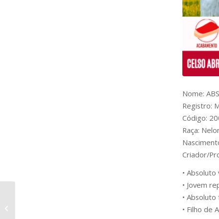
Nome: AB
Registro:
Código: 2
Raça: Nelo
Nasciment
Criador/P
• Absoluto
• Jovem re
• Absoluto
RAÇA ANGUS: STOCK
• Filho de 
FUND