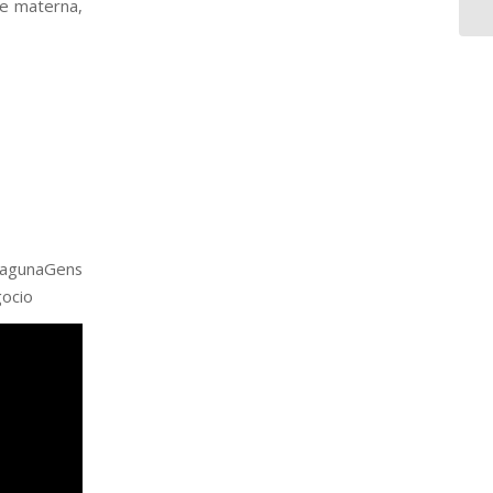
de materna,
agunaGens
gocio