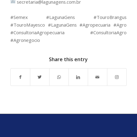
secretaria@lagunagens.com.br
⠀
#Semex #LagunaGens #TouroBrangus
#TouroMayesco #LagunaGens #Agropecuaria #Agro
#ConsultoriaAgropecuaria #ConsultoriaAgro
#Agronegocio
Share this entry