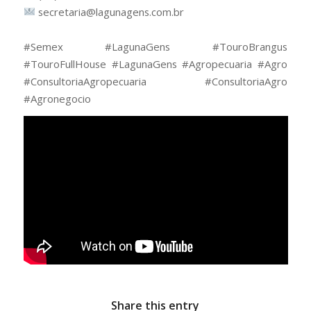
secretaria@lagunagens.com.br
⠀
#Semex #LagunaGens #TouroBrangus
#TouroFullHouse #LagunaGens #Agropecuaria #Agro
#ConsultoriaAgropecuaria #ConsultoriaAgro
#Agronegocio
Share this entry