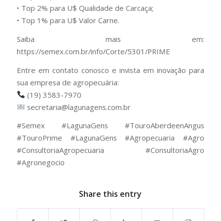
• Top 2% para U$ Qualidade de Carcaça;
• Top 1% para U$ Valor Carne.
Saiba mais em:
https://semex.com.br/info/Corte/5301/PRIME
Entre em contato conosco e invista em inovação para
sua empresa de agropecuária:
(19) 3583-7970
secretaria@lagunagens.com.br
#Semex #LagunaGens #TouroAberdeenAngus
#TouroPrime #LagunaGens #Agropecuaria #Agro
#ConsultoriaAgropecuaria #ConsultoriaAgro
#Agronegocio
Share this entry