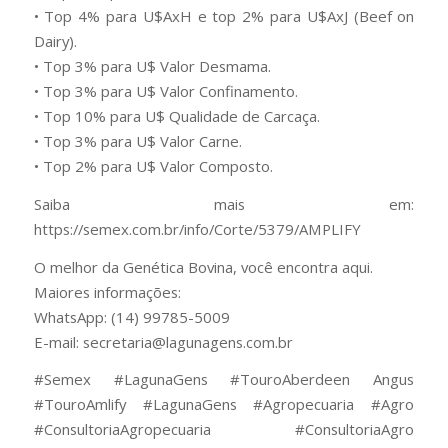
• Top 4% para U$AxH e top 2% para U$AxJ (Beef on
Dairy).
• Top 3% para U$ Valor Desmama.
• Top 3% para U$ Valor Confinamento.
• Top 10% para U$ Qualidade de Carcaça.
• Top 3% para U$ Valor Carne.
• Top 2% para U$ Valor Composto.
Saiba mais em:
https://semex.com.br/info/Corte/5379/AMPLIFY
O melhor da Genética Bovina, você encontra aqui.
Maiores informações:
WhatsApp: (14) 99785-5009
E-mail: secretaria@lagunagens.com.br
#Semex #LagunaGens #TouroAberdeen Angus
#TouroAmlify #LagunaGens #Agropecuaria #Agro
#ConsultoriaAgropecuaria #ConsultoriaAgro