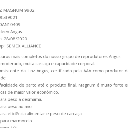
NZ MAGNUM 9902
 19539021
00AN10409
rdeen Angus
o: 28/08/2020
rop.: SEMEX ALLIANCE
ouros mais completos do nosso grupo de reprodutores Angus.
moderado, muita carcaça e capacidade corporal.
consistente da Linz Angus, certificado pela AAA como produtor 
ade.
facilidade de parto até o produto final, Magnum é muito forte 
ticas de maior valor econômico.
para peso à desmama.
ara peso ao ano.
ara eficiência alimentar e peso de carcaça.
 para marmoreio.
 para AOL.