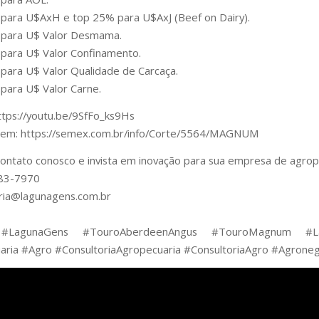
para U$AxH e top 25% para U$AxJ (Beef on Dairy).
 para U$ Valor Desmama.
para U$ Valor Confinamento.
para U$ Valor Qualidade de Carcaça.
para U$ Valor Carne.
ttps://youtu.be/9SfFo_ks9Hs
s em: https://semex.com.br/info/Corte/5564/MAGNUM
ontato conosco e invista em inovação para sua empresa de agrop
83-7970
ria@lagunagens.com.br
#LagunaGens #TouroAberdeenAngus #TouroMagnum #La
ria #Agro #ConsultoriaAgropecuaria #ConsultoriaAgro #Agrone