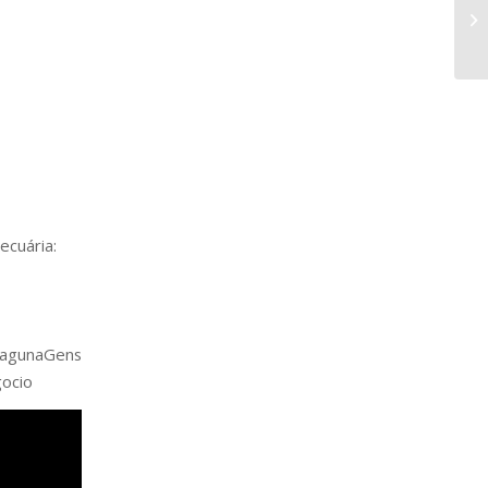
ecuária:
gunaGens
gocio