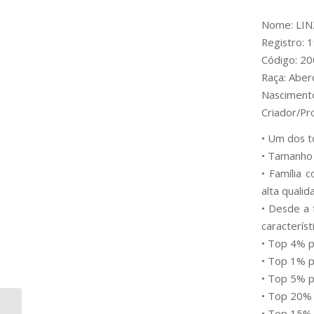
Nome: LI
Registro:
Código: 2
Raça: Abe
Nasciment
Criador/P
• Um dos t
• Tamanho 
• Família 
alta qualid
• Desde a 
caracterís
• Top 4% 
• Top 1% p
• Top 5% p
• Top 20%
• Top 15%