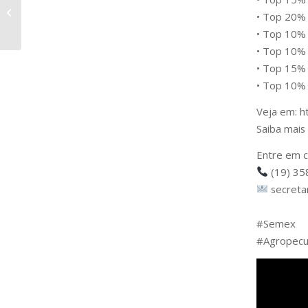
RAÇA BRANGUS –
• Top 20% 
FLAMMA
• Top 10%
• Top 10% 
• Top 15% 
• Top 10% 
Veja em: h
Saiba mai
Entre em c
(19) 35
secreta
⠀
#Semex 
#Agropecua