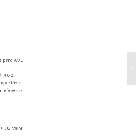
ps para AOL
m 2020;
importância
eficiência
a U$ Valor