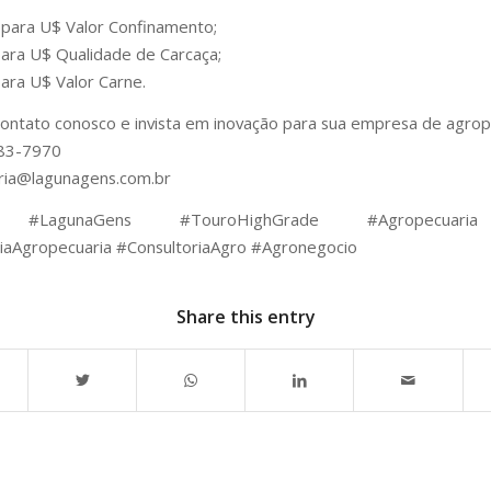
para U$ Valor Confinamento;
ara U$ Qualidade de Carcaça;
ara U$ Valor Carne.
ontato conosco e invista em inovação para sua empresa de agrop
83-7970
ria@lagunagens.com.br
 #LagunaGens #TouroHighGrade #Agropecuari
iaAgropecuaria #ConsultoriaAgro #Agronegocio
Share this entry