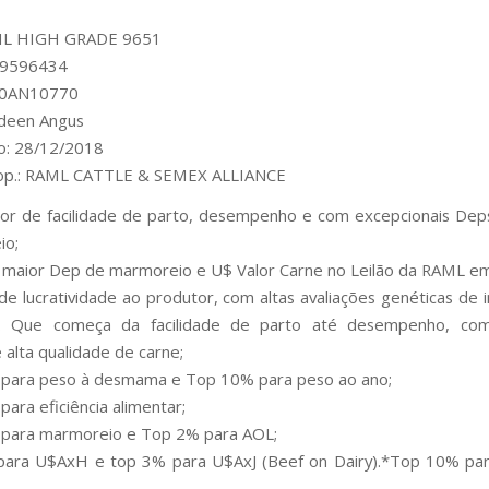
ML HIGH GRADE 9651
 19596434
00AN10770
rdeen Angus
o: 28/12/2018
rop.: RAML CATTLE & SEMEX ALLIANCE
or de facilidade de parto, desempenho e com excepcionais De
io;
 maior Dep de marmoreio e U$ Valor Carne no Leilão da RAML e
 de lucratividade ao produtor, com altas avaliações genéticas de 
. Que começa da facilidade de parto até desempenho, com 
 alta qualidade de carne;
 para peso à desmama e Top 10% para peso ao ano;
ara eficiência alimentar;
 para marmoreio e Top 2% para AOL;
para U$AxH e top 3% para U$AxJ (Beef on Dairy).*Top 10% par