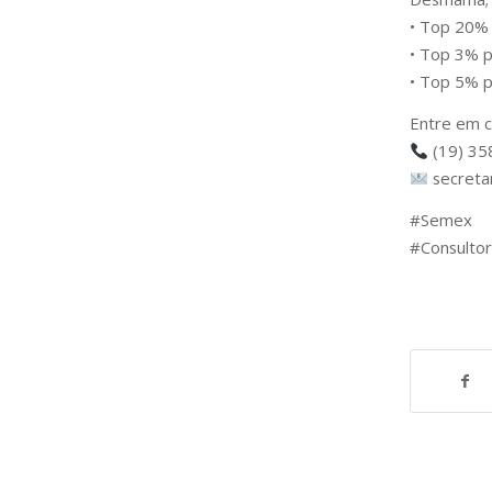
• Top 20% 
• Top 3% p
• Top 5% p
Entre em c
(19) 35
secreta
#Semex
#Consultor