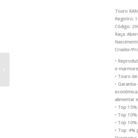
Touro RA
Registro:
Código: 2
Raça: Abe
Nasciment
Criador/P
• Reprodut
Raça Angus – K C F
e marmore
BENNETT ROCK G712
• Touro de
• Garantia
econômica
alimentar e
• Top 15%
• Top 10% p
• Top 10%
• Top 4% 
Desmama;