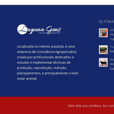
ÚLTIMA
AD
PR
7 d
Localizada no interior paulista, é uma
To
empresa de Consultoria Agropecuária,
6 d
criada por profissionais dedicados a
Ra
estudar e implementar técnicas de
BR
produção, reprodução, nutrição,
5 d
planejamentos, e principalmente o bem
estar animal.
Este site usa cookies. Ao co
© Copyright - Laguna Gens | Desenvolvido por:
Agência Güte