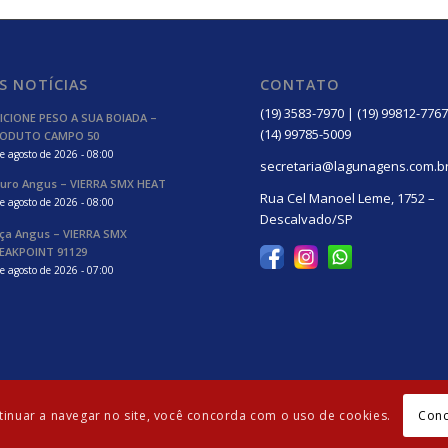
S NOTÍCIAS
CONTATO
(19) 3583-7970 | (19) 99812-7767
ICIONE PESO A SUA BOIADA –
(14) 99785-5009
ODUTO CAMPO 50
e agosto de 2026 - 08:00
secretaria@lagunagens.com.b
uro Angus – VIERRA SMX HEAT
Rua Cel Manoel Leme, 1752 –
e agosto de 2026 - 08:00
Descalvado/SP
ça Angus – VIERRA SMX
EAKPOINT 91129
e agosto de 2026 - 07:00
Con
ntinuar a navegar no site, você concorda com o uso de cookies.