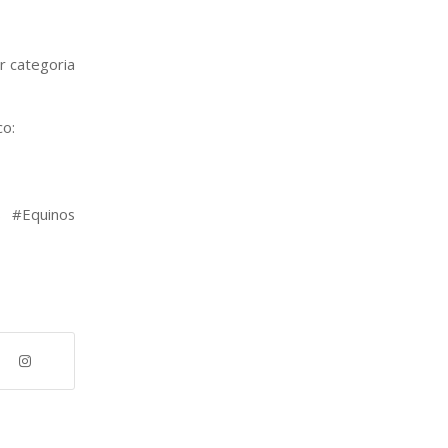
r categoria
co:
s #Equinos