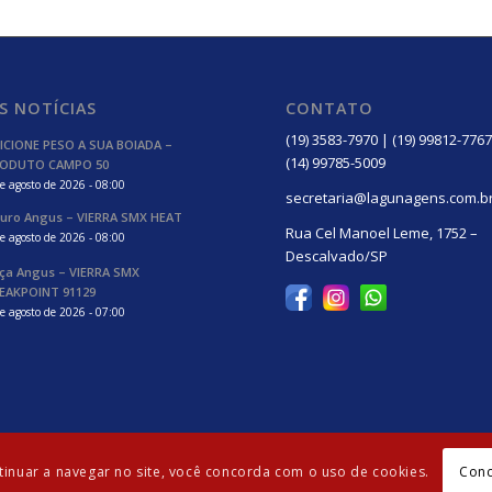
S NOTÍCIAS
CONTATO
(19) 3583-7970 | (19) 99812-7767
ICIONE PESO A SUA BOIADA –
(14) 99785-5009
ODUTO CAMPO 50
e agosto de 2026 - 08:00
secretaria@lagunagens.com.b
uro Angus – VIERRA SMX HEAT
Rua Cel Manoel Leme, 1752 –
e agosto de 2026 - 08:00
Descalvado/SP
ça Angus – VIERRA SMX
EAKPOINT 91129
e agosto de 2026 - 07:00
Con
ntinuar a navegar no site, você concorda com o uso de cookies.