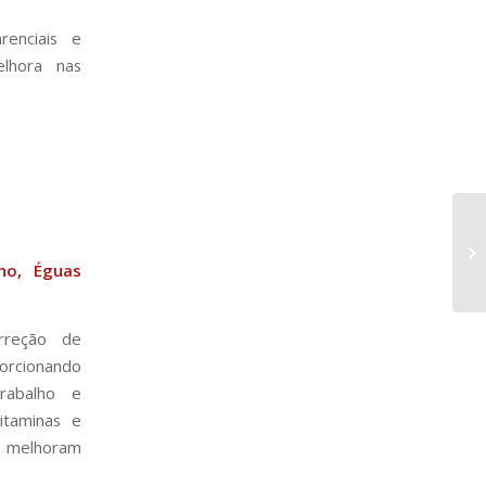
renciais e
elhora nas
ho, Éguas
orreção de
orcionando
rabalho e
itaminas e
ue melhoram