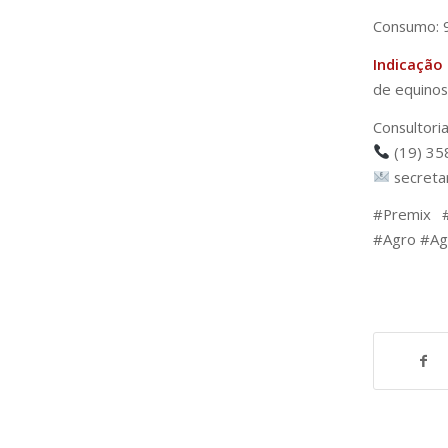
Consumo: 9
Indicação
de equinos
Consultori
(19) 35
secreta
#Premix #
#Agro #Ag