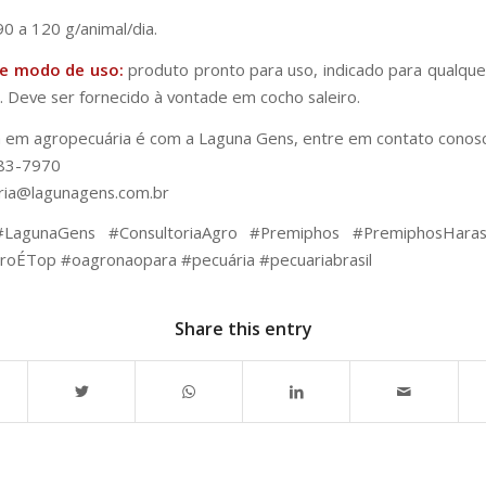
0 a 120 g/animal/dia.
 e modo de uso:
produto pronto para uso, indicado para qualque
. Deve ser fornecido à vontade em cocho saleiro.
a em agropecuária é com a Laguna Gens, entre em contato conos
83-7970
ria@lagunagens.com.br
LagunaGens #ConsultoriaAgro #Premiphos #PremiphosHara
roÉTop #oagronaopara #pecuária #pecuariabrasil
Share this entry