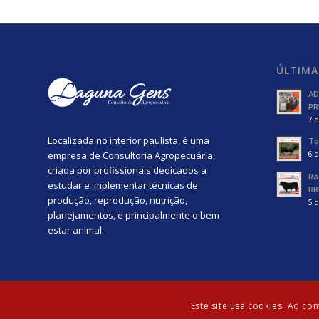
ÚLTIMA
AD
PR
7 d
Localizada no interior paulista, é uma
To
empresa de Consultoria Agropecuária,
6 d
criada por profissionais dedicados a
Ra
estudar e implementar técnicas de
BR
produção, reprodução, nutrição,
5 d
planejamentos, e principalmente o bem
estar animal.
Este site usa cookies. Ao co
© Copyright - Laguna Gens | Desenvolvido por:
Agência Güte