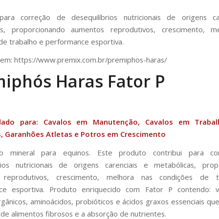
 para correção de desequilíbrios nutricionais de origens ca
as, proporcionando aumentos reprodutivos, crescimento, m
de trabalho e performance esportiva.
 em: https://www.premix.com.br/premiphos-haras/
iphós Haras Fator P
ado para: Cavalos em Manutenção, Cavalos em Trabal
, Garanhões Atletas e Potros em Crescimento
o mineral para equinos. Este produto contribui para c
brios nutricionais de origens carenciais e metabólicas, prop
 reprodutivos, crescimento, melhora nas condições de t
ce esportiva. Produto enriquecido com Fator P contendo: v
rgânicos, aminoácidos, probióticos e ácidos graxos essenciais q
 de alimentos fibrosos e a absorção de nutrientes.