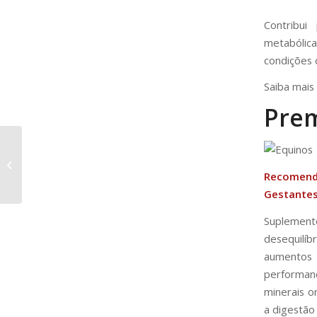
Contribui
metabólic
condições 
Saiba mais
Prem
PREMIPHOS LEITE
PASTO
Recomend
Gestantes
Suplement
desequilí
aumentos
performan
minerais o
a digestão