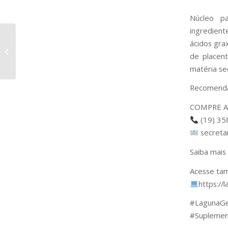
Núcleo pa
ingredient
RAÇA SENEPOL: 2221
ácidos gra
DA CONQUISTA FIV
de placent
“ÍCONE”
matéria se
Recomendaç
COMPRE A
(19) 35
secreta
Saiba mais
Acesse tam
https://
#LagunaG
#Suplemen