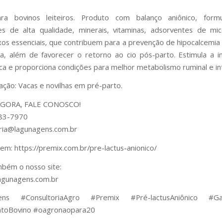
ra bovinos leiteiros. Produto com balanço aniônico, for
es de alta qualidade, minerais, vitaminas, adsorventes de mi
xos essenciais, que contribuem para a prevenção de hipocalcemia
a, além de favorecer o retorno ao cio pós-parto. Estimula a 
ca e proporciona condições para melhor metabolismo ruminal e int
ão: Vacas e novilhas em pré-parto.
GORA, FALE CONOSCO!
83-7970
ria@lagunagens.com.br
 em: https://premix.com.br/pre-lactus-anionico/
bém o nosso site:
lagunagens.com.br
ens #ConsultoriaAgro #Premix #Pré-lactusAniônico #Ga
toBovino #oagronaopara20