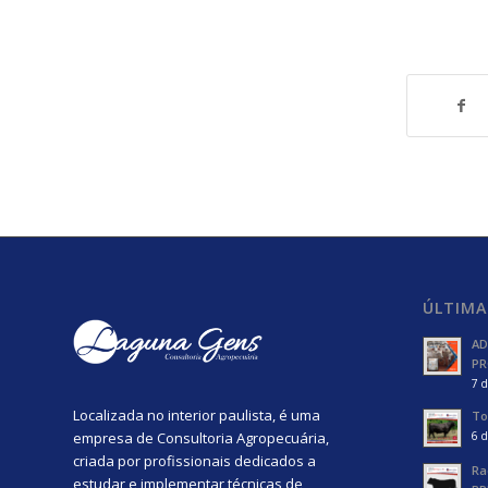
ÚLTIMA
AD
PR
7 d
Localizada no interior paulista, é uma
To
empresa de Consultoria Agropecuária,
6 d
criada por profissionais dedicados a
Ra
estudar e implementar técnicas de