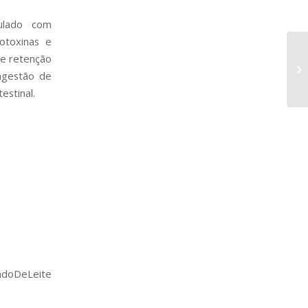
mulado com
cotoxinas e
 e retenção
ingestão de
estinal.
doDeLeite