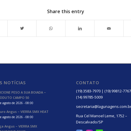
Share this entry
S NOTÍCIAS
CONTATO
(19) 3583-7970 | (19) 99812-7767
ICIONE PESO A SUA BOIADA –
(14) 99785-5009
ODUTO CAMPO 50
e agosto de 2026 - 08:00
secretaria@lagunagens.com.b
uro Angus – VIERRA SMX HEAT
Rua Cel Manoel Leme, 1752 –
e agosto de 2026 - 08:00
Descalvado/SP
ça Angus – VIERRA SMX