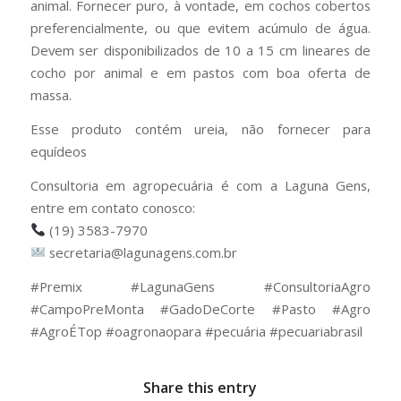
animal. Fornecer puro, à vontade, em cochos cobertos
preferencialmente, ou que evitem acúmulo de água.
Devem ser disponibilizados de 10 a 15 cm lineares de
cocho por animal e em pastos com boa oferta de
massa.
Esse produto contém ureia, não fornecer para
equídeos
Consultoria em agropecuária é com a Laguna Gens,
entre em contato conosco:
(19) 3583-7970
secretaria@lagunagens.com.br
#Premix #LagunaGens #ConsultoriaAgro
#CampoPreMonta #GadoDeCorte #Pasto #Agro
#AgroÉTop #oagronaopara #pecuária #pecuariabrasil
Share this entry