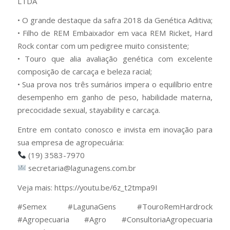
LTDA
• O grande destaque da safra 2018 da Genética Aditiva;
• Filho de REM Embaixador em vaca REM Ricket, Hard
Rock contar com um pedigree muito consistente;
• Touro que alia avaliação genética com excelente
composição de carcaça e beleza racial;
• Sua prova nos três sumários impera o equilíbrio entre
desempenho em ganho de peso, habilidade materna,
precocidade sexual, stayability e carcaça.
Entre em contato conosco e invista em inovação para
sua empresa de agropecuária:
(19) 3583-7970
secretaria@lagunagens.com.br
Veja mais: https://youtu.be/6z_t2tmpa9I
#Semex #LagunaGens #TouroRemHardrock
#Agropecuaria #Agro #ConsultoriaAgropecuaria