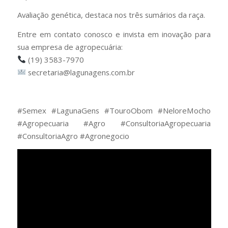
Avaliação genética, destaca nos três sumários da raça.
Entre em contato conosco e invista em inovação para
sua empresa de agropecuária:
(19) 3583-7970
secretaria@lagunagens.com.br
#Semex #LagunaGens #TouroObom #NeloreMocho
#Agropecuaria #Agro #ConsultoriaAgropecuaria
#ConsultoriaAgro #Agronegocio