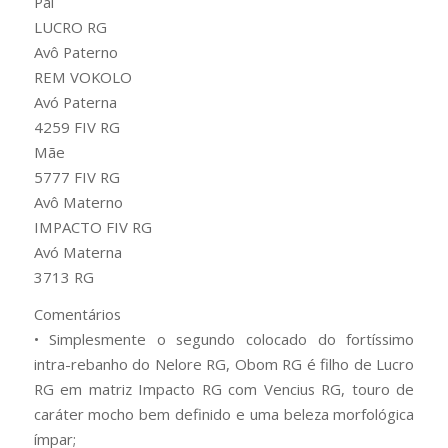
Pai
LUCRO RG
Avô Paterno
REM VOKOLO
Avó Paterna
4259 FIV RG
Mãe
5777 FIV RG
Avô Materno
IMPACTO FIV RG
Avó Materna
3713 RG
Comentários
• Simplesmente o segundo colocado do fortíssimo
intra-rebanho do Nelore RG, Obom RG é filho de Lucro
RG em matriz Impacto RG com Vencius RG, touro de
caráter mocho bem definido e uma beleza morfológica
ímpar;