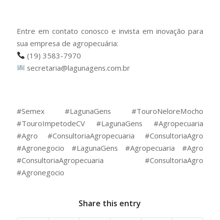
Entre em contato conosco e invista em inovação para
sua empresa de agropecuária:
(19) 3583-7970
secretaria@lagunagens.com.br
⠀
⠀
#Semex #LagunaGens #TouroNeloreMocho
#TouroImpetodeCV #LagunaGens #Agropecuaria
#Agro #ConsultoriaAgropecuaria #ConsultoriaAgro
#Agronegocio #LagunaGens #Agropecuaria #Agro
#ConsultoriaAgropecuaria #ConsultoriaAgro
#Agronegocio
Share this entry