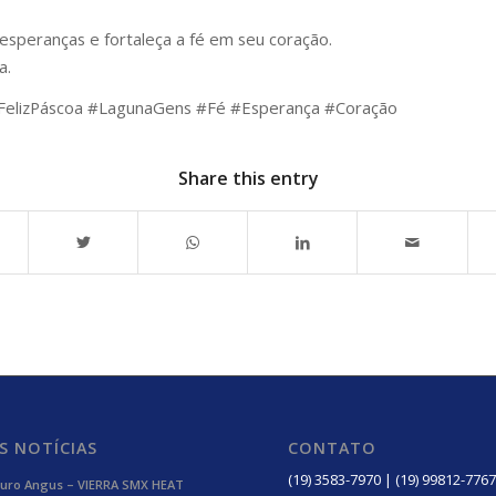
esperanças e fortaleça a fé em seu coração.
a.
FelizPáscoa #LagunaGens #Fé #Esperança #Coração
Share this entry
S NOTÍCIAS
CONTATO
(19) 3583-7970 | (19) 99812-7767
uro Angus – VIERRA SMX HEAT