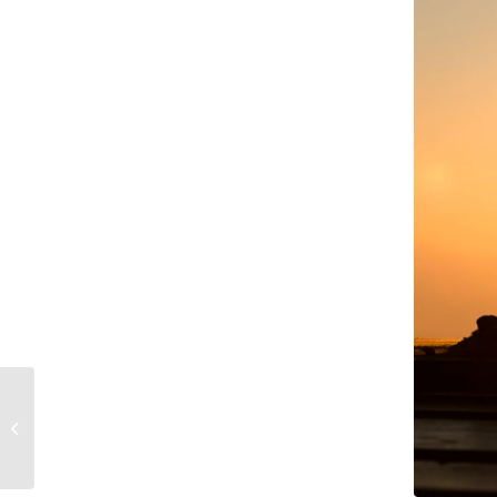
Raça Nelore – Atol da
Elge