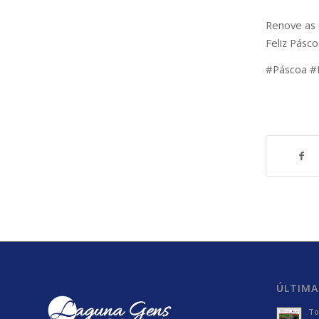
Renove as 
Feliz Pásco
#Páscoa #
ÚLTIMA
To