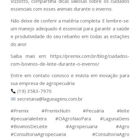
Vizzotto, compartilha dicas valiosas sobre os cuidados
essenciais com esses animais durante o inverno.
Não deixe de conferir a matéria completa. E lembre-se:
um manejo adequado é essencial para garantir a saúde
e produtividade do seu rebanho em todas as estações
do ano!
Saiba mais em: https://premix.com.br/blog/cuidados-
com-bovinos-de-leite-durante-o-inverno/
Entre em contato conosco e invista em inovação para
sua empresa de agropecuária:
(19) 3583-7970
secretaria@lagunagens.com.br
#Premix #PremixNutri #Pecuária #leite
#pecuarialeiteira #OAgroNaoPara #LagunaGens
#BovinosDeLeite #Agropecuaria #Agro
#ConsultoriaAgropecuaria #ConsultoriaAgro