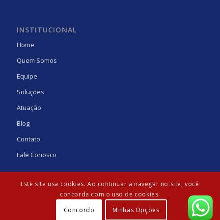
INSTITUCIONAL
Home
Quem Somos
Equipe
Soluções
Atuação
Blog
Contato
Fale Conosco
Este site usa cookies. Ao continuar a navegar no site, você
concorda com o uso de cookies.
Concordo
Minhas Opções
© Copyright - Laguna Gens | Desenvolvido por:
Agência Güte