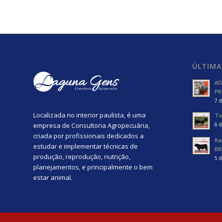
ÚLTIMA
AD
PR
7 d
Localizada no interior paulista, é uma
To
empresa de Consultoria Agropecuária,
6 d
criada por profissionais dedicados a
Ra
estudar e implementar técnicas de
BR
produção, reprodução, nutrição,
5 d
planejamentos, e principalmente o bem
estar animal.