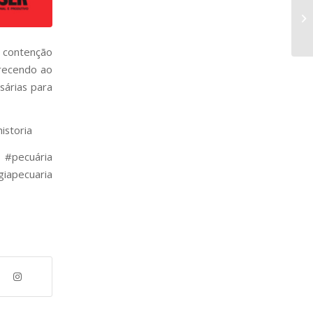
 contenção
erecendo ao
sárias para
istoria
pecuária
iapecuaria