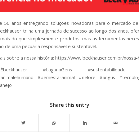
e 50 anos entregando soluções inovadoras para o mercado de
Beckhauser trilha uma jornada de sucesso ao longo dos anos, of
 mais do que simplesmente produtos, mas as ferramentas neces
ão de uma pecuária responsável e sustentável.
is sobre a nossa história: https://www.beckhauser.com.br/nossa-h
ueÉbeckhauser #LagunaGens #sustentabilidade #
animalehumano #bemestaranimal #nelore #angus #tecnolog
anejo
Share this entry