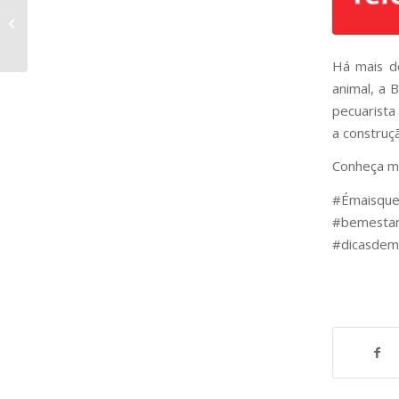
TOURO ENDORSE –
RAÇA ANGUS
Há mais d
animal, a 
pecuarista
a construç
Conheça ma
#Émaisq
#bemestar
#dicasdem