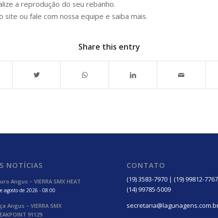
lize a reprodução do seu rebanho.
 site ou fale com nossa equipe e saiba mais.
Share this entry
S NOTÍCIAS
CONTATO
(19) 3583-7970 | (19) 99812-7767
uro Angus – VIERRA SMX HEAT
(14) 99785-5009
e agosto de 2026 - 08:00
secretaria@lagunagens.com.b
ça Angus – VIERRA SMX
EAKPOINT 91129