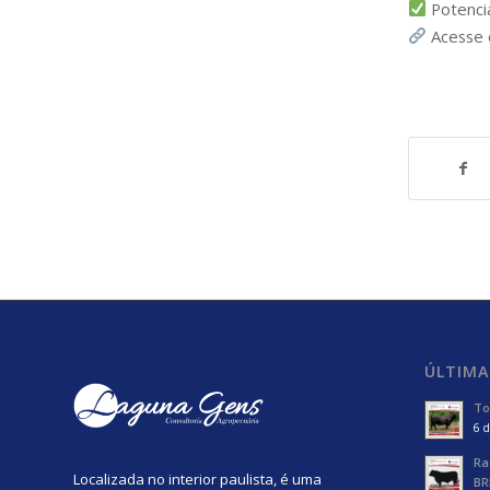
Potencia
Acesse o
ÚLTIMA
To
6 d
Ra
Localizada no interior paulista, é uma
BR