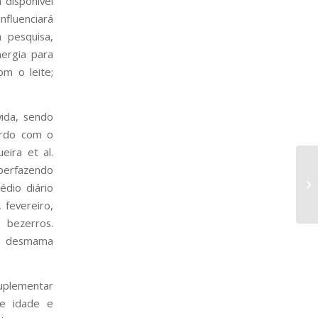
 disponível
fluenciará
pesquisa,
nergia para
m o leite;
ida, sendo
ordo com o
eira et al.
 perfazendo
dio diário
 fevereiro,
 bezerros.
 à desmama
uplementar
de idade e