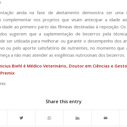
s.
ntação ainda na fase de aleitamento demonstra ser uma 
a complementar nos projetos que visam antecipar a idade a
 idade ao primeiro parto das fêmeas destinadas à reposição. Os
dos sugerem que a suplementação de bezerros pela técnic
de ser utilizada para melhorar ou garantir o desempenho dos an
tivo ou pelo aporte satisfatório de nutrientes, no momento que
omeça a não mais atender as exigências nutricionais dos bezerros.
icius Biehl é Médico Veterinário, Doutor em Ciências e Gest
 Premix
mix
Share this entry