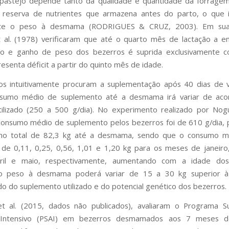
pastejo depende tanto da qualidade e quantidade da forragem
 reserva de nutrientes que armazena antes do parto, o que in
nte o peso à desmama (RODRIGUES & CRUZ, 2003). Em sua 
 al. (1978) verificaram que até o quarto mês de lactação a e
o e ganho de peso dos bezerros é suprida exclusivamente co
esenta déficit a partir do quinto mês de idade.
os intuitivamente procuram a suplementação após 40 dias de v
sumo médio de suplemento até a desmama irá variar de ac
ilizado (250 a 500 g/dia). No experimento realizado por Nogu
consumo médio de suplemento pelos bezerros foi de 610 g/dia,
o total de 82,3 kg até a desmama, sendo que o consumo mé
 de 0,11, 0,25, 0,56, 1,01 e 1,20 kg para os meses de janeiro,
ril e maio, respectivamente, aumentando com a idade dos
o peso à desmama poderá variar de 15 a 30 kg superior
 do suplemento utilizado e do potencial genético dos bezerros.
et al. (2015, dados não publicados), avaliaram o Programa S
 Intensivo (PSAI) em bezerros desmamados aos 7 meses 