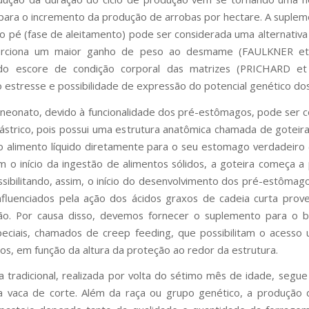
para o incremento da produção de arrobas por hectare. A suple
o pé (fase de aleitamento) pode ser considerada uma alternativ
rciona um maior ganho de peso ao desmame (FAULKNER et 
o escore de condição corporal das matrizes (PRICHARD et 
 estresse e possibilidade de expressão do potencial genético dos
neonato, devido à funcionalidade dos pré-estômagos, pode ser 
trico, pois possui uma estrutura anatômica chamada de goteira
o alimento líquido diretamente para o seu estomago verdadeiro
 o início da ingestão de alimentos sólidos, a goteira começa a
ssibilitando, assim, o início do desenvolvimento dos pré-estômago
influenciados pela ação dos ácidos graxos de cadeia curta prov
ão. Por causa disso, devemos fornecer o suplemento para o 
eciais, chamados de creep feeding, que possibilitam o acesso
os, em função da altura da proteção ao redor da estrutura.
tradicional, realizada por volta do sétimo mês de idade, segue
a vaca de corte. Além da raça ou grupo genético, a produção 