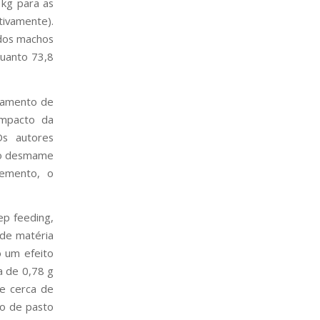
 kg para as
ivamente).
 dos machos
uanto 73,8
itamento de
impacto da
Os autores
 ao desmame
lemento, o
ep feeding,
 de matéria
o um efeito
a de 0,78 g
e cerca de
o de pasto