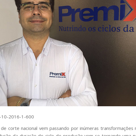
 de corte nacional vem passando por inúmeras transformações 
edução da duração do ciclo de produção vem se tornando uma n