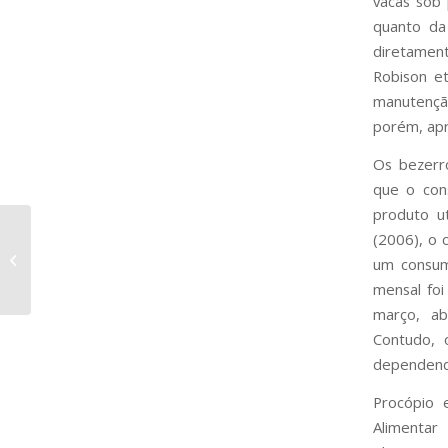
vacas sob 
quanto da
diretame
Robison et
manutençã
porém, apr
Os bezerr
que o con
produto ut
Facilite e Otimize a
(2006), o 
Vacinação do seu
um consum
Rebanho
mensal foi
março, ab
Contudo, 
dependendo
Procópio 
Alimentar