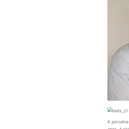
A pecuária
anos. A r