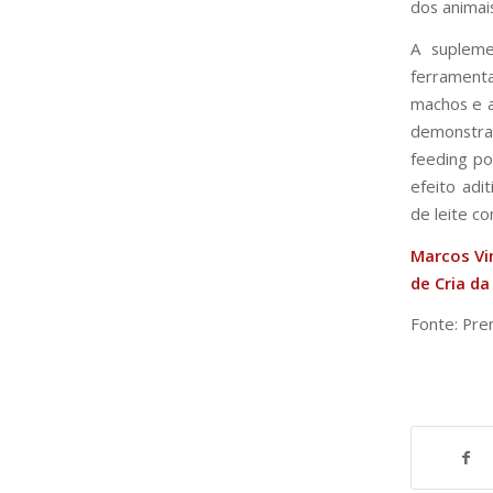
dos animai
A supleme
ferrament
machos e a
demonstra
feeding po
efeito adi
de leite c
Marcos Vin
de Cria da
Fonte: Pre