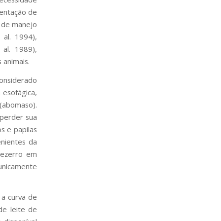
mentação de
a de manejo
al. 1994),
al. 1989),
 animais.
considerado
 esofágica,
 (abomaso).
 perder sua
s e papilas
enientes da
bezerro em
 unicamente
 a curva de
de leite de