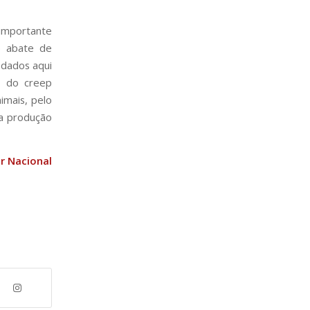
importante
o abate de
 dados aqui
a do creep
imais, pelo
 a produção
or Nacional