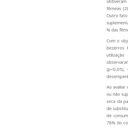
obtiveram 
fêmeas (2
Outro fato
suplement
% das fêm
Com o obje
bezerros 
utilizaçã
observaram
(p<0,05),
desempenho
Ao avaliar
ou não sup
seca da pa
de substit
de consum
78% do co