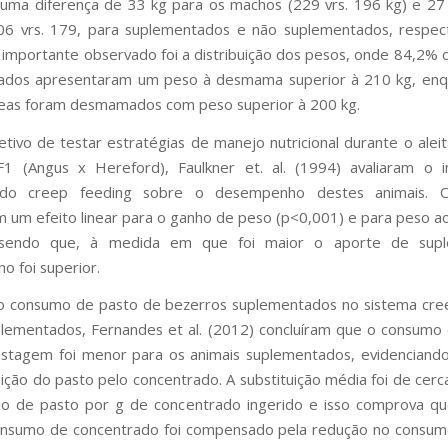
uma diferença de 33 kg para os machos (229 vrs. 196 kg) e 27
06 vrs. 179, para suplementados e não suplementados, respect
 importante observado foi a distribuição dos pesos, onde 84,2%
ados apresentaram um peso à desmama superior à 210 kg, enq
eas foram desmamados com peso superior à 200 kg.
tivo de testar estratégias de manejo nutricional durante o ale
F1 (Angus x Hereford), Faulkner et. al. (1994) avaliaram o 
o do creep feeding sobre o desempenho destes animais. 
 um efeito linear para o ganho de peso (p<0,001) e para peso
 sendo que, à medida em que foi maior o aporte de sup
 foi superior.
 o consumo de pasto de bezerros suplementados no sistema cre
lementados, Fernandes et al. (2012) concluíram que o consumo
stagem foi menor para os animais suplementados, evidenciand
uição do pasto pelo concentrado. A substituição média foi de cerc
o de pasto por g de concentrado ingerido e isso comprova qu
nsumo de concentrado foi compensado pela redução no consum