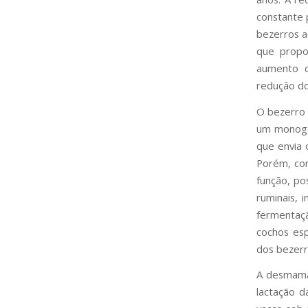
constante 
bezerros a
que propo
aumento d
redução do
O bezerro 
um monogás
que envia 
Porém, com
função, po
ruminais, 
fermentaç
cochos esp
dos bezerr
A desmama 
lactação d