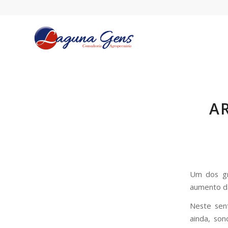
A
Um dos gr
aumento da
Neste sent
ainda, so