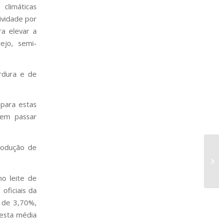
climáticas
ividade por
ra elevar a
ejo, semi-
rdura e de
 para estas
odem passar
produção de
Pr
me
tr
o leite de
oficiais da
i de 3,70%,
 esta média