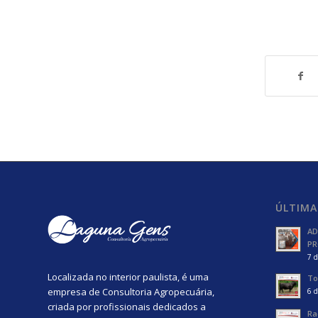
ÚLTIMA
AD
PR
7 d
Localizada no interior paulista, é uma
To
empresa de Consultoria Agropecuária,
6 d
criada por profissionais dedicados a
Ra