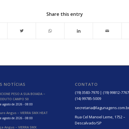
Share this entry
S NOTÍCIAS
CONTATO
(19) 3583-7970 | (19) 99812-7767
ICIONE PESO A SUA BOIADA –
(14) 99785-5009
ODUTO CAMPO 50
e agosto de 2026 - 08:00
secretaria@lagunagens.com.b
uro Angus – VIERRA SMX HEAT
Rua Cel Manoel Leme, 1752 –
e agosto de 2026 - 08:00
Descalvado/SP
ça Angus – VIERRA SMX