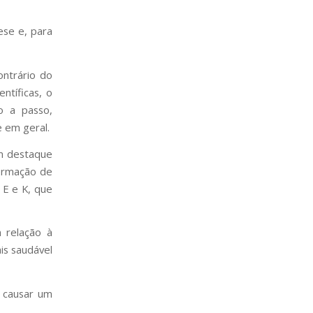
ese e, para
ontrário do
ntíficas, o
o a passo,
e em geral.
om destaque
formação de
 E e K, que
 relação à
is saudável
 causar um