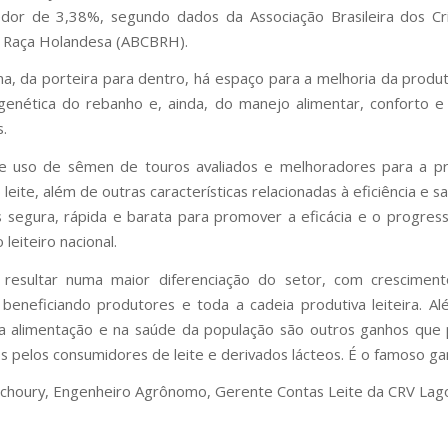
edor de 3,38%, segundo dados da Associação Brasileira dos Cr
a Raça Holandesa (ABCBRH).
a, da porteira para dentro, há espaço para a melhoria da produt
genética do rebanho e, ainda, do manejo alimentar, conforto 
s.
 e uso de sêmen de touros avaliados e melhoradores para a p
leite, além de outras características relacionadas à eficiência e s
 segura, rápida e barata para promover a eficácia e o progres
leiteiro nacional.
 resultar numa maior diferenciação do setor, com cresciment
beneficiando produtores e toda a cadeia produtiva leiteira. Al
na alimentação e na saúde da população são outros ganhos que
s pelos consumidores de leite e derivados lácteos. É o famoso g
choury, Engenheiro Agrônomo, Gerente Contas Leite da CRV Lag