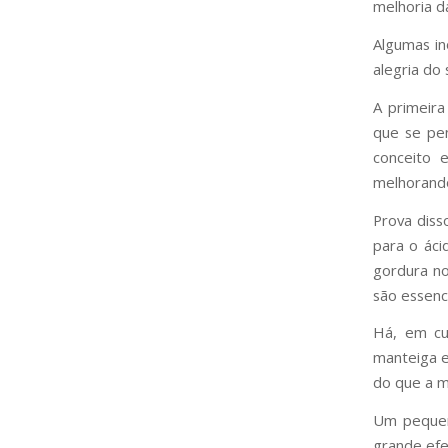
melhoria d
Algumas in
alegria do 
A primeira
que se pen
conceito 
melhorando
Prova diss
para o áci
gordura no
são essenc
Há, em cu
manteiga e
do que a m
Um pequen
grande efe