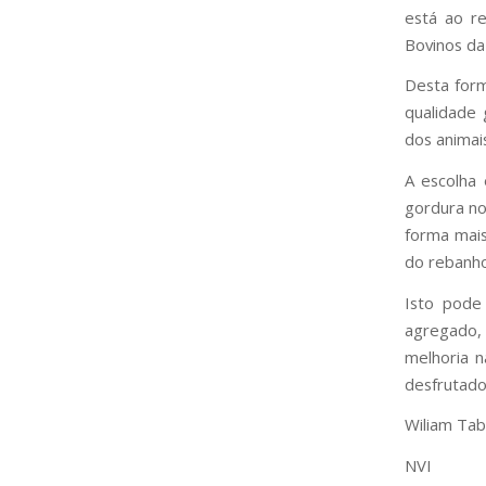
está ao r
Bovinos d
Desta form
qualidade 
dos animai
A escolha
gordura no 
forma mais
do rebanho 
Isto pode
agregado, 
melhoria 
desfrutado
Wiliam Tab
NVI