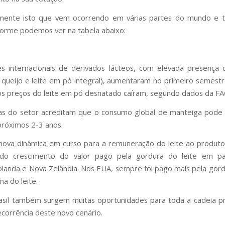
mente isto que vem ocorrendo em várias partes do mundo e
nforme podemos ver na tabela abaixo:
s internacionais de derivados lácteos, com elevada presença
 queijo e leite em pó integral), aumentaram no primeiro semest
s preços do leite em pó desnatado caíram, segundo dados da FA
tas do setor acreditam que o consumo global de manteiga pode
róximos 2-3 anos.
nova dinâmica em curso para a remuneração do leite ao produt
ndo crescimento do valor pago pela gordura do leite em p
landa e Nova Zelândia. Nos EUA, sempre foi pago mais pela gor
na do leite.
asil também surgem muitas oportunidades para toda a cadeia p
ecorrência deste novo cenário.