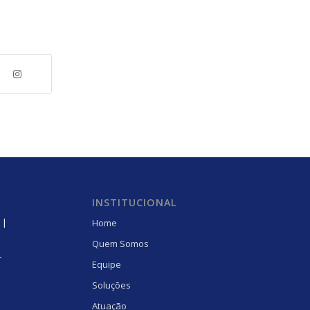
INSTITUCIONAL
 |
Home
Quem Somos
r
Equipe
Soluções
Atuação