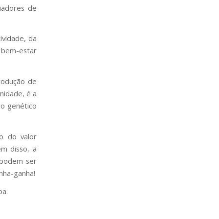
iadores de
ividade, da
e bem-estar
rodução de
anidade, é a
so genético
o do valor
ém disso, a
 podem ser
anha-ganha!
oa.