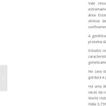
Vale ress
extremamen
área. Esta
síntese d
confinamen
A genétic
proteína da
Estudos ci
caracterís
geneticame
No caso da
Técnicos do PAINT participam de
gordura e 
reciclagem no Mato Grosso
Há uma di
vacas da r
World Hols
Itália 3,7