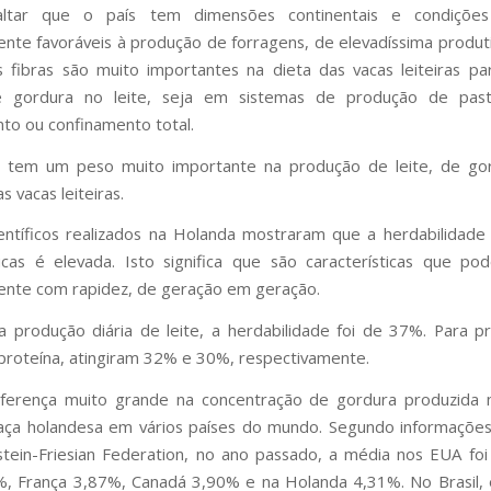
altar que o país tem dimensões continentais e condições 
te favoráveis à produção de forragens, de elevadíssima produt
s fibras são muito importantes na dieta das vacas leiteiras pa
e gordura no leite, seja em sistemas de produção de past
to ou confinamento total.
a tem um peso muito importante na produção de leite, de go
s vacas leiteiras.
entíficos realizados na Holanda mostraram que a herdabilidade
ticas é elevada. Isto significa que são características que p
nte com rapidez, de geração em geração.
 produção diária de leite, a herdabilidade foi de 37%. Para 
proteína, atingiram 32% e 30%, respectivamente.
ferença muito grande na concentração de gordura produzida n
aça holandesa em vários países do mundo. Segundo informações 
tein-Friesian Federation, no ano passado, a média nos EUA fo
5%, França 3,87%, Canadá 3,90% e na Holanda 4,31%. No Brasil,