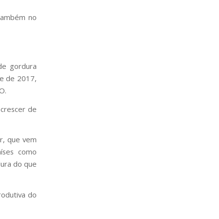
 também no
 de gordura
re de 2017,
O.
 crescer de
or, que vem
aíses como
dura do que
rodutiva do