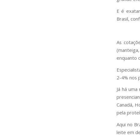
E é exata
Brasil, co
As cotaçõe
(manteiga,
enquanto o
Especialis
2-4% nos p
Já há uma 
presencia
Canadá, Ho
pela proteí
Aqui no Br
leite em d