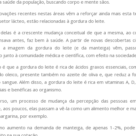
a saúde da população, buscando corpo e mente sãos.
ovações recentes nestas áreas vêm a reforçar ainda mais esta t
setor lácteo, estão relacionadas à gordura do leite.
 delas é a crescente mudança conceitual de que a mesma, ao c
sava antes, faz bem à saúde. A partir de novas descobertas cie
e a imagem da gordura do leite (e da manteiga) vêm, pass
 junto à comunidade médica e científica, com efeito na sociedad
o é que a gordura do leite é rica de ácidos graxos essenciais, c
do oleico, presente também no azeite de oliva e, que reduz a 
 sangue. Além disso, a gordura do leite é rica em vitaminas A, D,
iais e benéficas ao organismo.
rso, um processo de mudança da percepção das pessoas em
, aos poucos, elas passam a vê-la como um alimento melhor e ma
argarina, por exemplo.
o aumento na demanda de manteiga, de apenas 1-2%, pode
ito na sua cotação.