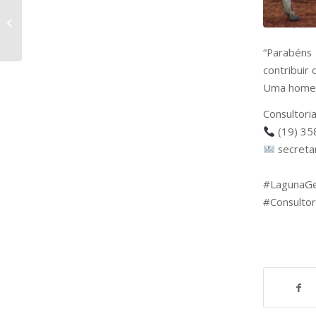
Raça Holandesa: OCD
MILAN-ET
“Parabéns 
contribuir
Uma homen
Consultori
(19) 35
secreta
⠀
#LagunaG
#Consultor