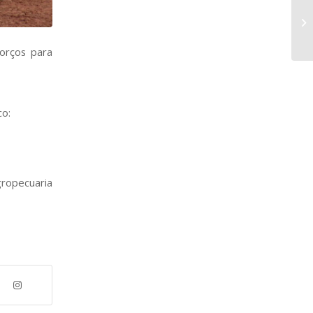
forços para
co:
opecuaria