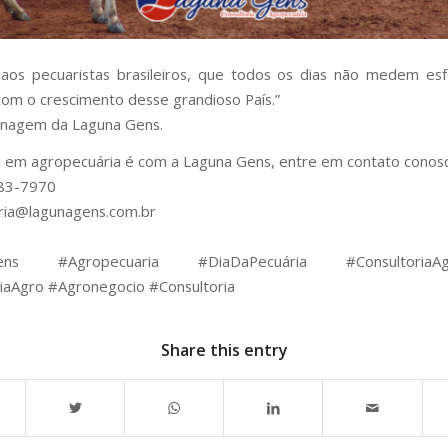
aos pecuaristas brasileiros, que todos os dias não medem es
 com o crescimento desse grandioso País.”
agem da Laguna Gens.
a em agropecuária é com a Laguna Gens, entre em contato conos
83-7970
ria@lagunagens.com.br
ens #Agropecuaria #DiaDaPecuária #ConsultoriaAgr
iaAgro #Agronegocio #Consultoria
Share this entry