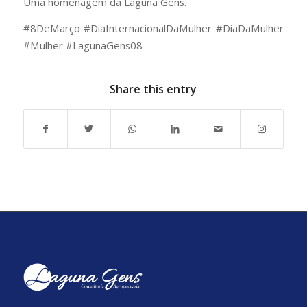
Uma homenagem da Laguna Gens.
#8DeMarço #DiaInternacionalDaMulher #DiaDaMulher
#Mulher #LagunaGens08
Share this entry